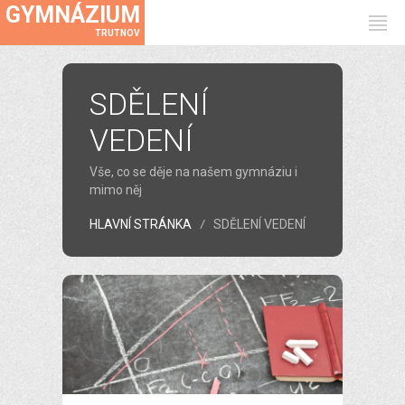
GYMNÁZIUM
TRUTNOV
SDĚLENÍ
VEDENÍ
Vše, co se děje na našem gymnáziu i
mimo něj
HLAVNÍ STRÁNKA
SDĚLENÍ VEDENÍ