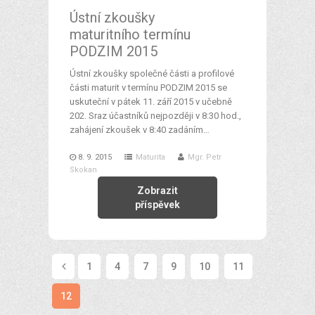
Ústní zkoušky
maturitního termínu
PODZIM 2015
Ústní zkoušky společné části a profilové
části maturit v termínu PODZIM 2015 se
uskuteční v pátek 11. září 2015 v učebně
202. Sraz účastníků nejpozději v 8:30 hod.,
zahájení zkoušek v 8:40 zadáním…
8. 9. 2015
Maturita
Mgr. Petr
Skokan
Zobrazit
příspěvek
1
4
7
9
10
11
12