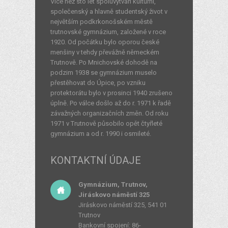
Více než sto let spoluvytváří kulturní,
společenský a hlavně studentský život v
největším podkrkonošském městě
trutnovské gymnázium, založené v roce
1920. Od počátku bylo oporou české
menšiny v tehdy převážně německém
Trutnově. Po Mnichovské dohodě na
podzim 1938 se gymnázium muselo
přestěhovat do Úpice, po vzniku
protektorátu bylo v prosinci 1940 zrušeno
úplně. Po válce došlo až do r. 1971 k řadě
závažných organizačních změn. Od roku
1971 v Trutnově působilo opět čtyřleté
gymnázium a od r. 1990 i osmileté.
KONTAKTNÍ ÚDAJE
Gymnázium, Trutnov,
Jiráskovo náměstí 325
Jiráskovo náměstí 325, 541 01
Trutnov
Bankovní spojení: 86-