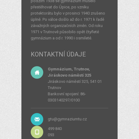
podzim 1938 se gymnázium muselo
přestěhovat do Úpice, po vzniku
protektorátu bylo v prosinci 1940 zrušeno
úplně. Po válce došlo až do r. 1971 k řadě
závažných organizačních změn. Od roku
1971 v Trutnově působilo opět čtyřleté
gymnázium a od r. 1990 i osmileté.
KONTAKTNÍ ÚDAJE
Gymnázium, Trutnov,
Jiráskovo náměstí 325
Jiráskovo náměstí 325, 541 01
Trutnov
Bankovní spojení: 86-
0303140297/0100
gtu@gymnaziumtu.cz
499 840
093