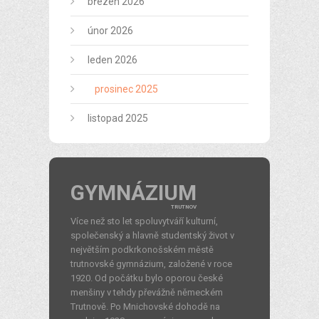
březen 2026
únor 2026
leden 2026
prosinec 2025
listopad 2025
GYMNÁZIUM
TRUTNOV
Více než sto let spoluvytváří kulturní,
společenský a hlavně studentský život v
největším podkrkonošském městě
trutnovské gymnázium, založené v roce
1920. Od počátku bylo oporou české
menšiny v tehdy převážně německém
Trutnově. Po Mnichovské dohodě na