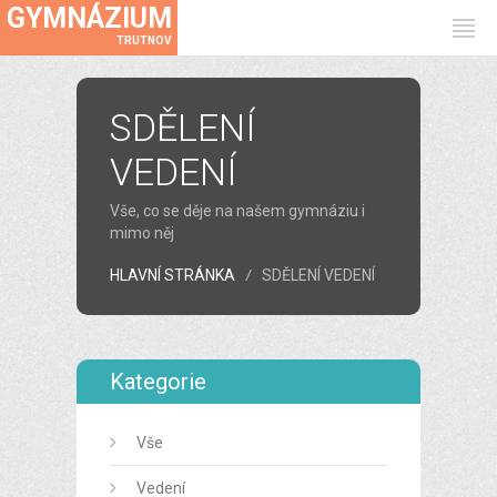
GYMNÁZIUM
TRUTNOV
SDĚLENÍ
VEDENÍ
Vše, co se děje na našem gymnáziu i
mimo něj
HLAVNÍ STRÁNKA
SDĚLENÍ VEDENÍ
Kategorie
Vše
Vedení