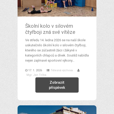
Školní kolo v silovém
čtyřboji zná své vítěze
Ve středu 14. ledna 2026 se na naší škole
uskutečnilo školní kolo v silovém čtyřboji,
kterého se zúčastnili žáci i žákyně v
kategoriích chlapců a dívek. Soutěž nabídla
nejen zajímavé sportovní výkony…
17. 1. 2026
Tělesná výchova
Mgr. Jan Trčka
Zobrazit
příspěvek