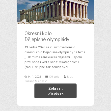
Okresní kolo
Dějepisné olympiády
13. ledna 2026 se v Trutnově konalo
okresní kolo Dějepisné olympiády na téma
„Jak muž a ženakráčeli dějinami – spolu,
proti sobě i vedle sebe“ v kategoriích I.
(žáci II. stupně základních škol…
14. 1. 2026
Dějepis
Mgr.
Zuzana Mládková
Zobrazit
příspěvek