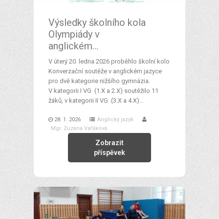
Výsledky školního kola
Olympiády v
anglickém…
V úterý 20. ledna 2026 proběhlo školní kolo
Konverzační soutěže v anglickém jazyce
pro dvě kategorie nižšího gymnázia.
V kategorii I VG (1.X a 2.X) soutěžilo 11
žáků, v kategorii II VG (3.X a 4.X)…
28. 1. 2026
Anglický jazyk
Mgr. Zuzana Vařáková
Zobrazit
příspěvek