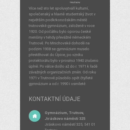
TRUTNOV
Více než sto let spoluvytváří kulturní,
společenský a hlavně studentský život v
největším podkrkonošském městě
trutnovské gymnázium, založené v roce
1920. Od počátku bylo oporou české
menšiny v tehdy převážně německém
Trutnově. Po Mnichovské dohodě na
podzim 1938 se gymnázium muselo
přestěhovat do Úpice, po vzniku
protektorátu bylo v prosinci 1940 zrušeno
úplně. Po válce došlo až do r. 1971 k řadě
závažných organizačních změn. Od roku
1971 v Trutnově působilo opět čtyřleté
gymnázium a od r. 1990 i osmileté.
KONTAKTNÍ ÚDAJE
Gymnázium, Trutnov,
Jiráskovo náměstí 325
Jiráskovo náměstí 325, 541 01