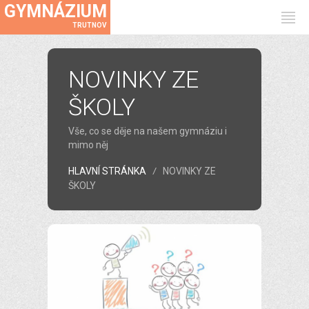
GYMNÁZIUM
TRUTNOV
NOVINKY ZE
ŠKOLY
Vše, co se děje na našem gymnáziu i
mimo něj
HLAVNÍ STRÁNKA
NOVINKY ZE
ŠKOLY