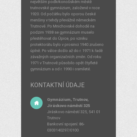
největším podkrkonošském městě
trutnovské gymnázium, založené v roce
1920. Od počátku bylo oporou české
menšiny v tehdy převážně německém
Trutnově. Po Mnichovské dohodě na
podzim 1938 se gymnázium muselo
přestěhovat do Úpice, po vzniku
protektorátu bylo v prosinci 1940 zrušeno
úplně. Po válce došlo až do r. 1971 k řadě
závažných organizačních změn. Od roku
1971 v Trutnově působilo opět čtyřleté
gymnázium a od r. 1990 i osmileté.
KONTAKTNÍ ÚDAJE
Gymnázium, Trutnov,
Jiráskovo náměstí 325
Jiráskovo náměstí 325, 541 01
Trutnov
Bankovní spojení: 86-
0303140297/0100