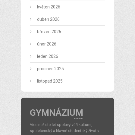
květen 2026
duben 2026
březen 2026
únor 2026
leden 2026
prosinec 2025
listopad 2025
GYMNÁZIUM
TRUTNOV
Více než sto let spoluvytváří kulturní,
společenský a hlavně studentský život v