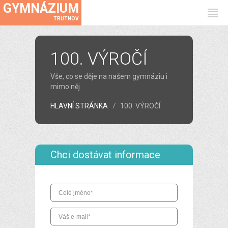
GYMNÁZIUM
TRUTNOV
100. VÝROČÍ
Vše, co se děje na našem gymnáziu i
mimo něj
HLAVNÍ STRÁNKA
100. VÝROČÍ
Chci dostávat informace